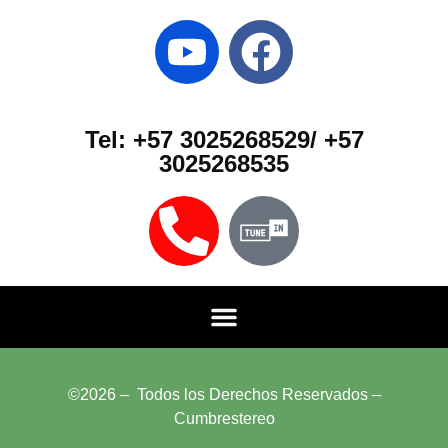
Tel: +57 3025268529/ +57
3025268535
©2026 – Todos los Derechos Reservados –
Cumbrestereo